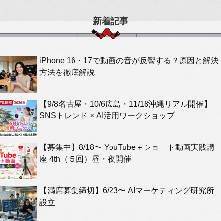
新着記事
iPhone 16・17で動画の音が反響する？原因と解決
方法を徹底解説
【9/8名古屋・10/6広島・11/18沖縄リアル開催】
SNSトレンド × AI活用ワークショップ
【募集中】8/18〜 YouTube＋ショート動画実践講
座 4th（５回）昼・夜開催
【満席募集締切】6/23〜 AIマーケティング研究所
設立