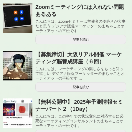
Zoomミーティングには入れない問題
あるある
こんにちは、Zoomセミナーは主催者の冷静さが大事
だと思う デジアナ販促マーケッターのまちゃことオ
ーティアットの平松です ...
記事を読む
【募集締切】大阪リアル開催 マーケ
ティング脳養成講座（６回）
こんにちは、マーケティングの楽しさをもっと知っ
て欲しい デジアナ販促マーケッターのまちゃことオ
ーティアットの平松です ...
記事を読む
【無料公開中】 2025年予測情報セミ
ナーパート２（1Day）
こんにちは、この半年での状況変化に対応するに必
死なマーケティングコンサルタントのまちゃことオ
ーティアットの平松です。 ...