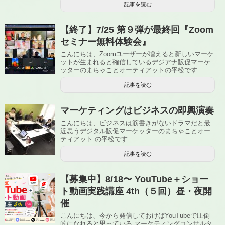
記事を読む
【終了】7/25 第９弾が最終回『Zoom
セミナー無料体験会』
こんにちは、Zoomユーザーが増えると新しいマーケ
ットが生まれると確信しているデジアナ販促マーケ
ッターのまちゃことオーティアットの平松です ...
記事を読む
マーケティングはビジネスの即興演奏
こんにちは、ビジネスは筋書きがないドラマだと最
近思うデジタル販促マーケッターのまちゃことオー
ティアット の平松です ...
記事を読む
【募集中】8/18〜 YouTube＋ショー
ト動画実践講座 4th（５回）昼・夜開
催
こんにちは、今から発信しておけばYouTubeで圧倒
的になれると思っている マーケティングコンサルタ