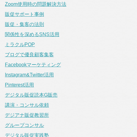
Zoom使用時の問題解決方法
販促サポート事例
販促・集客の法則
関係性を深めるSNS活用
ミラクルPOP
ブログで優良顧客集客
Facebookマーケティング
Instagram&Twitter活用
Pinterest活用
デジタル販促読本G販売
講演・コンサル依頼
デジアナ販促教習所
グループコンサル
デジタル販促実践塾