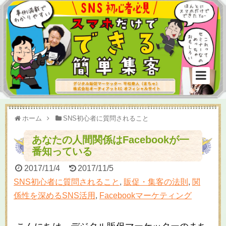
ホーム
SNS初心者に質問されること
あなたの人間関係はFacebookが一
番知っている
2017/11/4
2017/11/5
SNS初心者に質問されること
,
販促・集客の法則
,
関
係性を深めるSNS活用
,
Facebookマーケティング