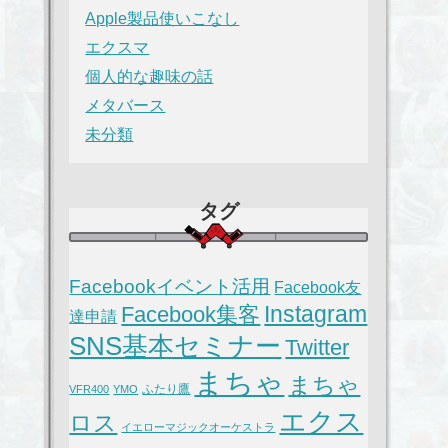
Apple製品使いこなし
エクスマ
個人的な趣味の話
メタバース
未分類
タグ
Facebookイベント活用
Facebook友
Instagram
Facebook集客
達申請
SNS基本セミナー
Twitter
まちゃ
まちゃ
ふたり鷹
VFR400
YMO
エクス
ロス
イエローマジックオーケストラ