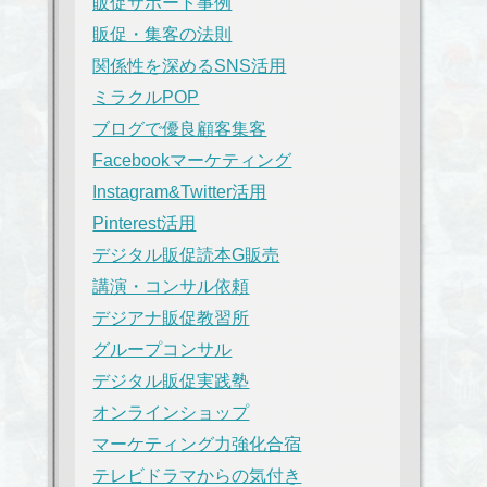
販促サポート事例
販促・集客の法則
関係性を深めるSNS活用
ミラクルPOP
ブログで優良顧客集客
Facebookマーケティング
Instagram&Twitter活用
Pinterest活用
デジタル販促読本G販売
講演・コンサル依頼
デジアナ販促教習所
グループコンサル
デジタル販促実践塾
オンラインショップ
マーケティング力強化合宿
テレビドラマからの気付き