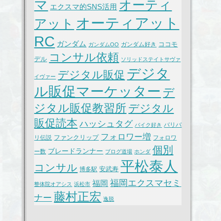
マ
オーティ
エクスマ的SNS活用
オーティアット
アット
RC
ガンダム
ココモ
ガンダム好き
ガンダムOO
コンサル依頼
デル
ソリッドステイトサヴァ
デジタ
デジタル販促
イヴァー
ル販促マーケッター
デ
ジタル販促教習所
デジタル
販促読本
ハッシュタグ
バリバ
バイク好き
フォロワー増
ファンクリップ
リ伝説
フォロワ
個別
ブレードランナー
ー数
ブログ道場
ホンダ
平松泰人
コンサル
安武寿
博多駅
福岡エクスマセミ
福岡
整体院オアシス
浜松市
藤村正宏
ナー
逸脱