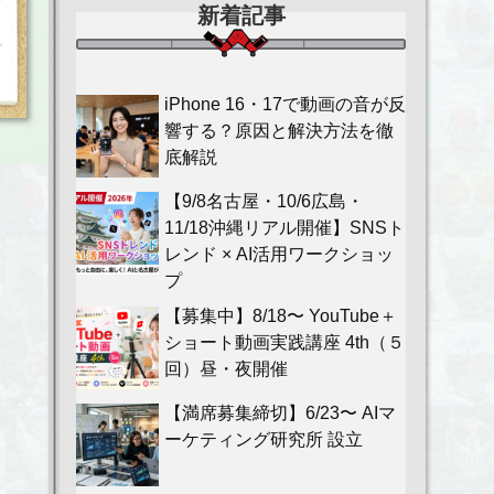
新着記事
iPhone 16・17で動画の音が反
響する？原因と解決方法を徹
底解説
【9/8名古屋・10/6広島・
11/18沖縄リアル開催】SNSト
レンド × AI活用ワークショッ
プ
【募集中】8/18〜 YouTube＋
ショート動画実践講座 4th（５
回）昼・夜開催
【満席募集締切】6/23〜 AIマ
ーケティング研究所 設立