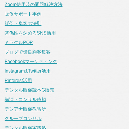
Zoom使用時の問題解決方法
販促サポート事例
販促・集客の法則
関係性を深めるSNS活用
ミラクルPOP
ブログで優良顧客集客
Facebookマーケティング
Instagram&Twitter活用
Pinterest活用
デジタル販促読本G販売
講演・コンサル依頼
デジアナ販促教習所
グループコンサル
デジタル販促実践塾