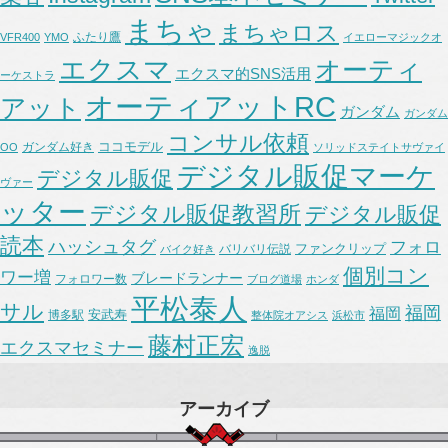
まちゃ
まちゃロス
ふたり鷹
VFR400
YMO
イエローマジックオ
エクスマ
オーティ
エクスマ的SNS活用
ーケストラ
オーティアットRC
アット
ガンダム
ガンダム
コンサル依頼
ココモデル
ガンダム好き
OO
ソリッドステイトサヴァイ
デジタル販促マーケ
デジタル販促
ヴァー
ッター
デジタル販促教習所
デジタル販促
読本
ハッシュタグ
フォロ
ファンクリップ
バリバリ伝説
バイク好き
個別コン
ワー増
ブレードランナー
フォロワー数
ブログ道場
ホンダ
平松泰人
サル
福岡
福岡
安武寿
博多駅
整体院オアシス
浜松市
藤村正宏
エクスマセミナー
逸脱
アーカイブ