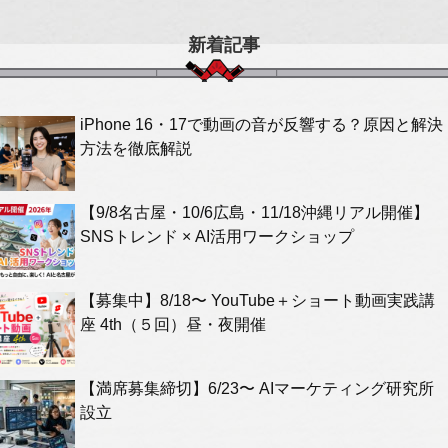
新着記事
iPhone 16・17で動画の音が反響する？原因と解決
方法を徹底解説
【9/8名古屋・10/6広島・11/18沖縄リアル開催】
SNSトレンド × AI活用ワークショップ
【募集中】8/18〜 YouTube＋ショート動画実践講
座 4th（５回）昼・夜開催
【満席募集締切】6/23〜 AIマーケティング研究所
設立