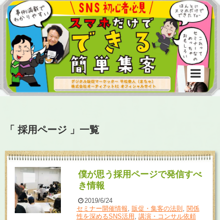
「 採用ページ 」一覧
僕が思う採用ページで発信すべ
き情報
2019/6/24
セミナー開催情報
,
販促・集客の法則
,
関係
性を深めるSNS活用
,
講演・コンサル依頼