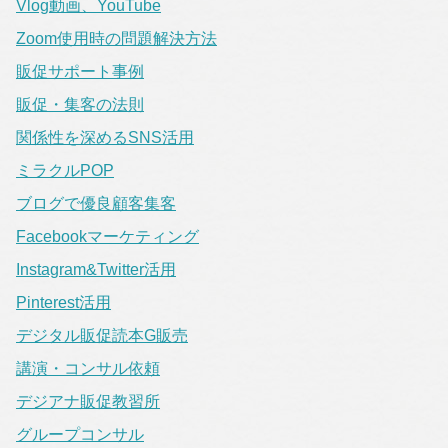
Vlog動画、YouTube
Zoom使用時の問題解決方法
販促サポート事例
販促・集客の法則
関係性を深めるSNS活用
ミラクルPOP
ブログで優良顧客集客
Facebookマーケティング
Instagram&Twitter活用
Pinterest活用
デジタル販促読本G販売
講演・コンサル依頼
デジアナ販促教習所
グループコンサル