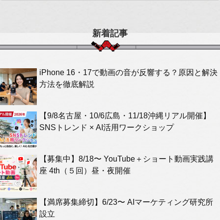
新着記事
iPhone 16・17で動画の音が反響する？原因と解決
方法を徹底解説
【9/8名古屋・10/6広島・11/18沖縄リアル開催】
SNSトレンド × AI活用ワークショップ
【募集中】8/18〜 YouTube＋ショート動画実践講
座 4th（５回）昼・夜開催
【満席募集締切】6/23〜 AIマーケティング研究所
設立