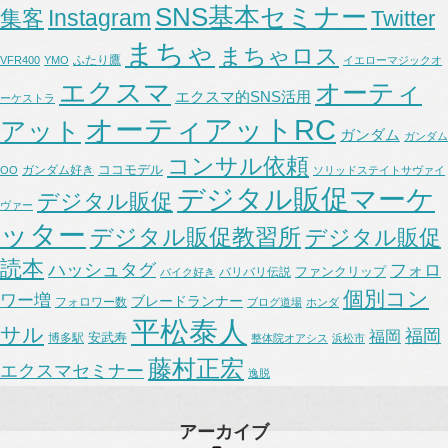
SNS基本セミナー
Instagram
集客
Twitter
まちゃ
まちゃロス
ふたり鷹
VFR400
YMO
イエローマジックオ
エクスマ
オーティ
エクスマ的SNS活用
ーケストラ
オーティアットRC
アット
ガンダム
ガンダム
コンサル依頼
ココモデル
ガンダム好き
OO
ソリッドステイトサヴァイ
デジタル販促マーケ
デジタル販促
ヴァー
ッター
デジタル販促教習所
デジタル販促
読本
ハッシュタグ
フォロ
ファンクリップ
バリバリ伝説
バイク好き
個別コン
ワー増
ブレードランナー
フォロワー数
ブログ道場
ホンダ
平松泰人
サル
福岡
福岡
安武寿
博多駅
整体院オアシス
浜松市
藤村正宏
エクスマセミナー
逸脱
アーカイブ