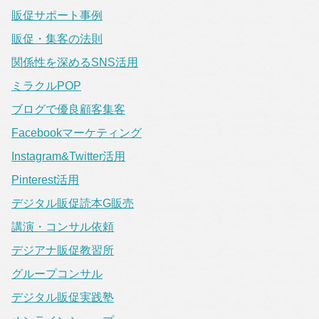
販促サポート事例
販促・集客の法則
関係性を深めるSNS活用
ミラクルPOP
ブログで優良顧客集客
Facebookマーケティング
Instagram&Twitter活用
Pinterest活用
デジタル販促読本G販売
講演・コンサル依頼
デジアナ販促教習所
グループコンサル
デジタル販促実践塾