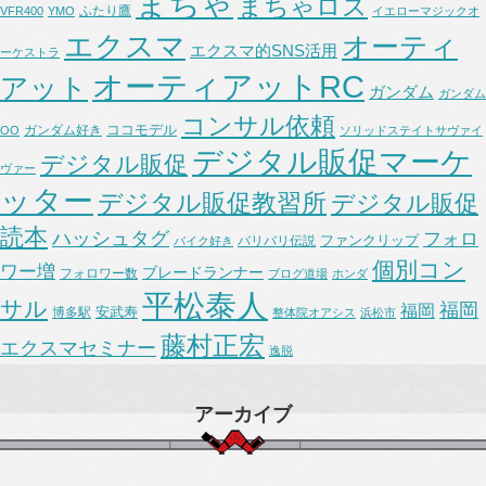
まちゃ
まちゃロス
ふたり鷹
VFR400
YMO
イエローマジックオ
エクスマ
オーティ
エクスマ的SNS活用
ーケストラ
オーティアットRC
アット
ガンダム
ガンダム
コンサル依頼
ココモデル
ガンダム好き
OO
ソリッドステイトサヴァイ
デジタル販促マーケ
デジタル販促
ヴァー
ッター
デジタル販促教習所
デジタル販促
読本
ハッシュタグ
フォロ
ファンクリップ
バリバリ伝説
バイク好き
個別コン
ワー増
ブレードランナー
フォロワー数
ブログ道場
ホンダ
平松泰人
サル
福岡
福岡
安武寿
博多駅
整体院オアシス
浜松市
藤村正宏
エクスマセミナー
逸脱
アーカイブ