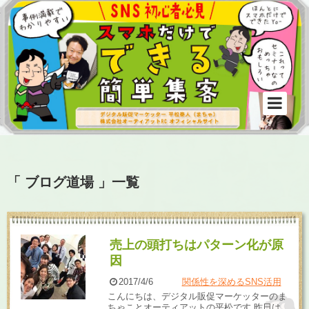
「 ブログ道場 」一覧
売上の頭打ちはパターン化が原
因
2017/4/6
関係性を深めるSNS活用
こんにちは、デジタル販促マーケッターのま
ちゃことオーティアットの平松です 昨日は