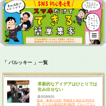
「 パルッキー 」一覧
革新的なアイデアはひとりでは
生み出せない
2018/9/15
販促・集客の法則
,
関係性を深めるSNS活
用
,
デジタル販促読本G販売
,
グループコン