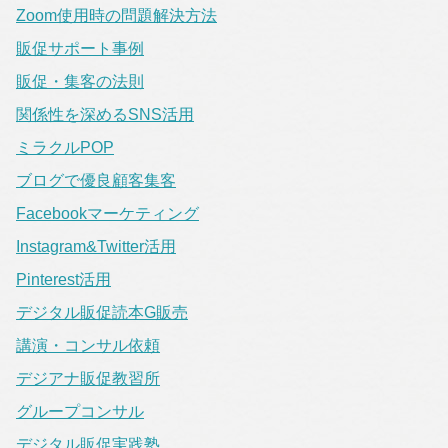
Zoom使用時の問題解決方法
販促サポート事例
販促・集客の法則
関係性を深めるSNS活用
ミラクルPOP
ブログで優良顧客集客
Facebookマーケティング
Instagram&Twitter活用
Pinterest活用
デジタル販促読本G販売
講演・コンサル依頼
デジアナ販促教習所
グループコンサル
デジタル販促実践塾