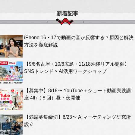
新着記事
iPhone 16・17で動画の音が反響する？原因と解決
方法を徹底解説
【9/8名古屋・10/6広島・11/18沖縄リアル開催】
SNSトレンド × AI活用ワークショップ
【募集中】8/18〜 YouTube＋ショート動画実践講
座 4th（５回）昼・夜開催
【満席募集締切】6/23〜 AIマーケティング研究所
設立