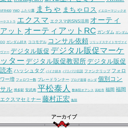
まちゃ
まちゃロス
ふたり鷹
VFR400
YMO
イエローマジックオ
エクスマ
オーティ
エクスマ的SNS活用
ーケストラ
オーティアットRC
アット
ガンダム
ガンダム
コンサル依頼
ココモデル
ガンダム好き
OO
ソリッドステイトサヴァイ
デジタル販促マーケ
デジタル販促
ヴァー
ッター
デジタル販促教習所
デジタル販促
読本
ハッシュタグ
フォロ
ファンクリップ
バリバリ伝説
バイク好き
個別コン
ワー増
ブレードランナー
フォロワー数
ブログ道場
ホンダ
平松泰人
サル
福岡
福岡
安武寿
博多駅
整体院オアシス
浜松市
藤村正宏
エクスマセミナー
逸脱
アーカイブ