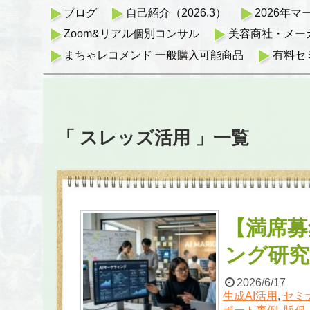
ブログ
自己紹介（2026.3）
2026年
Zoom&リアル個別コンサル
美容商社・メー
まちゃレコメンド 一般購入可能商品
有料セ
「 スレッズ活用 」一覧
【満席募
ング研究
2026/6/17
生成AI活用
,
セミ