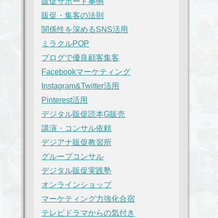
販促サポート事例
販促・集客の法則
関係性を深めるSNS活用
ミラクルPOP
ブログで優良顧客集客
Facebookマーケティング
Instagram&Twitter活用
Pinterest活用
デジタル販促読本G販売
講演・コンサル依頼
デジアナ販促教習所
グループコンサル
デジタル販促実践塾
オンラインショップ
マーケティング力強化合宿
テレビドラマからの気付き