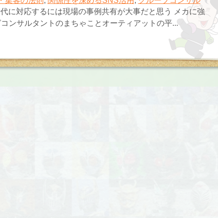
・集客の法則
,
関係性を深めるSNS活用
,
グループコンサル
時代に対応するには現場の事例共有が大事だと思う メカに強
コンサルタントのまちゃことオーティアットの平...