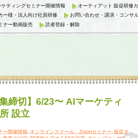
マーケティングセミナー開催情報
オーティアット 販促研修カリ
カー様・法人向け社員研修
お問い合わせ・講演・コンサ
ミナー動画販売
読者登録・解除
集締切】6/23〜 AIマーケティ
所 設立
ナー開催情報
,
オンラインスクール、Zoomセミナー
,
販促サ