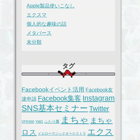
Apple製品使いこなし
エクスマ
個人的な趣味の話
メタバース
未分類
タグ
Facebookイベント活用
Facebook友
Instagram
Facebook集客
達申請
SNS基本セミナー
Twitter
まちゃ
まちゃ
ふたり鷹
VFR400
YMO
エクス
ロス
イエローマジックオーケストラ