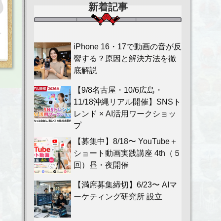
新着記事
iPhone 16・17で動画の音が反
響する？原因と解決方法を徹
底解説
【9/8名古屋・10/6広島・
11/18沖縄リアル開催】SNSト
レンド × AI活用ワークショッ
プ
【募集中】8/18〜 YouTube＋
ショート動画実践講座 4th（５
回）昼・夜開催
【満席募集締切】6/23〜 AIマ
ーケティング研究所 設立