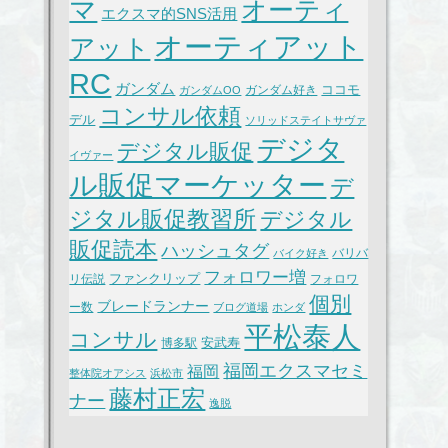
マ
オーティ
エクスマ的SNS活用
オーティアット
アット
RC
ガンダム
ココモ
ガンダム好き
ガンダムOO
コンサル依頼
デル
ソリッドステイトサヴァ
デジタ
デジタル販促
イヴァー
ル販促マーケッター
デ
ジタル販促教習所
デジタル
販促読本
ハッシュタグ
バリバ
バイク好き
フォロワー増
ファンクリップ
リ伝説
フォロワ
個別
ブレードランナー
ー数
ブログ道場
ホンダ
平松泰人
コンサル
安武寿
博多駅
福岡エクスマセミ
福岡
整体院オアシス
浜松市
藤村正宏
ナー
逸脱