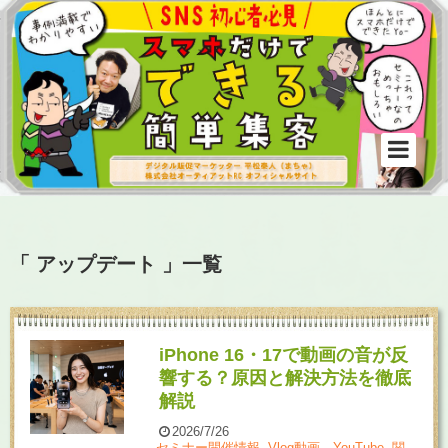
「 アップデート 」一覧
iPhone 16・17で動画の音が反
響する？原因と解決方法を徹底
解説
2026/7/26
セミナー開催情報
,
Vlog動画、YouTube
,
関