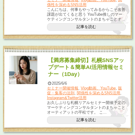
係性を深めるSNS活用
こんにちは、何事もやってみるからこそ改善
課題が出てくると思う YouTube推しのマー
ケティングコンサルタントのまちゃことオ...
記事を読む
【満席募集締切】札幌SNSアッ
プデート＆簡単AI活用情報セミ
ナー（1Day）
2025/6/6
セミナー開催情報
,
Vlog動画、YouTube
,
販
促・集客の法則
,
関係性を深めるSNS活用
,
Instagram&Twitter活用
お久しぶりな札幌リアルセミナー開催予定の
マーケティングコンサルタントのまちゃこと
オーティアットの平松です。 こ...
記事を読む