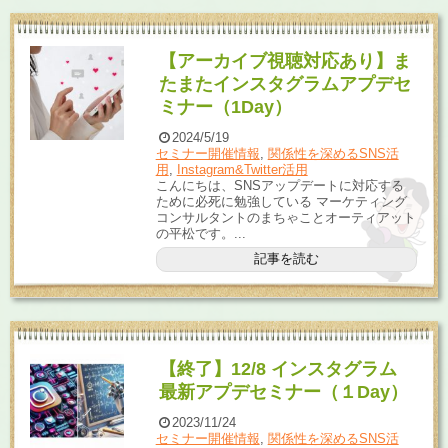
【アーカイブ視聴対応あり】ま
たまたインスタグラムアプデセ
ミナー（1Day）
2024/5/19
セミナー開催情報
,
関係性を深めるSNS活
用
,
Instagram&Twitter活用
こんにちは、SNSアップデートに対応する
ために必死に勉強している マーケティング
コンサルタントのまちゃことオーティアット
の平松です。...
記事を読む
【終了】12/8 インスタグラム
最新アプデセミナー（１Day）
2023/11/24
セミナー開催情報
,
関係性を深めるSNS活