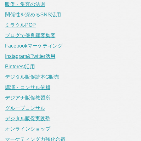
販促・集客の法則
関係性を深めるSNS活用
ミラクルPOP
ブログで優良顧客集客
Facebookマーケティング
Instagram&Twitter活用
Pinterest活用
デジタル販促読本G販売
講演・コンサル依頼
デジアナ販促教習所
グループコンサル
デジタル販促実践塾
オンラインショップ
マーケティング力強化合宿