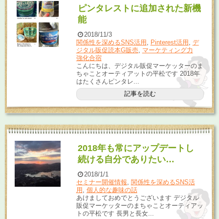
ピンタレストに追加された新機
能
2018/11/3
関係性を深めるSNS活用
,
Pinterest活用
,
デ
ジタル販促読本G販売
,
マーケティング力
強化合宿
こんにちは、デジタル販促マーケッターのま
ちゃことオーティアットの平松です 2018年
はたくさんピンタレ...
記事を読む
2018年も常にアップデートし
続ける自分でありたい…
2018/1/1
セミナー開催情報
,
関係性を深めるSNS活
用
,
個人的な趣味の話
あけましておめでとうございます デジタル
販促マーケッターのまちゃことオーティアッ
トの平松です 長男と長女...