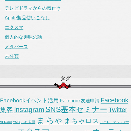
テレビドラマからの気付き
Apple製品使いこなし
エクスマ
個人的な趣味の話
メタバース
未分類
タグ
Facebook
Facebookイベント活用
Facebook友達申請
SNS基本セミナー
Instagram
集客
Twitter
まちゃ
まちゃロス
ふたり鷹
VFR400
YMO
イエローマジックオ