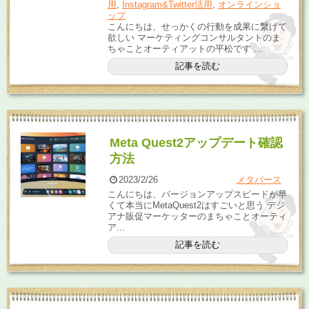
用
,
Instagram&Twitter活用
,
オンラインショ
ップ
こんにちは、せっかくの行動を成果に繋げて
欲しい マーケティングコンサルタントのま
ちゃことオーティアットの平松です ...
記事を読む
Meta Quest2アップデート確認
方法
2023/2/26
メタバース
こんにちは、バージョンアップスピードが早
くて本当にMetaQuest2はすごいと思う デジ
アナ販促マーケッターのまちゃことオーティ
ア...
記事を読む