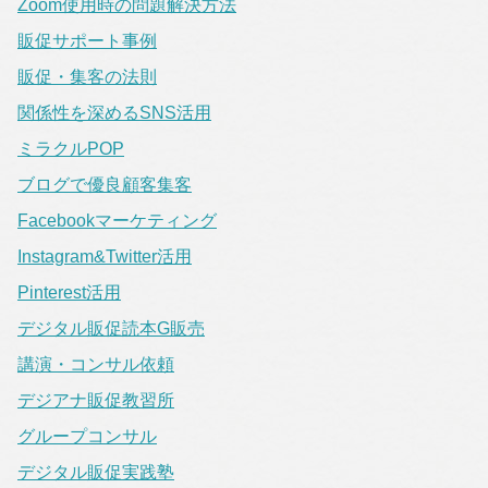
Zoom使用時の問題解決方法
販促サポート事例
販促・集客の法則
関係性を深めるSNS活用
ミラクルPOP
ブログで優良顧客集客
Facebookマーケティング
Instagram&Twitter活用
Pinterest活用
デジタル販促読本G販売
講演・コンサル依頼
デジアナ販促教習所
グループコンサル
デジタル販促実践塾