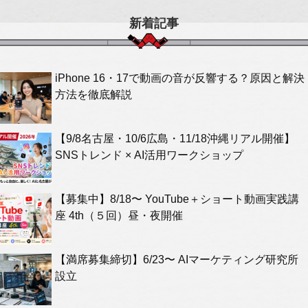
新着記事
iPhone 16・17で動画の音が反響する？原因と解決
方法を徹底解説
【9/8名古屋・10/6広島・11/18沖縄リアル開催】
SNSトレンド × AI活用ワークショップ
【募集中】8/18〜 YouTube＋ショート動画実践講
座 4th（５回）昼・夜開催
【満席募集締切】6/23〜 AIマーケティング研究所
設立