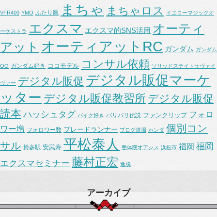
まちゃ
まちゃロス
ふたり鷹
VFR400
YMO
イエローマジックオ
エクスマ
オーティ
エクスマ的SNS活用
ーケストラ
オーティアットRC
アット
ガンダム
ガンダム
コンサル依頼
ココモデル
ガンダム好き
OO
ソリッドステイトサヴァイ
デジタル販促マーケ
デジタル販促
ヴァー
ッター
デジタル販促教習所
デジタル販促
読本
ハッシュタグ
フォロ
ファンクリップ
バリバリ伝説
バイク好き
個別コン
ワー増
ブレードランナー
フォロワー数
ブログ道場
ホンダ
平松泰人
サル
福岡
福岡
安武寿
博多駅
整体院オアシス
浜松市
藤村正宏
エクスマセミナー
逸脱
アーカイブ