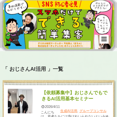
「 おじさんAI活用 」一覧
【依頼募集中】おじさんでもで
きるAI活用基本セミナー
2026/4/11
生成AI活用
,
グループコンサル
こんにち
は、若者たちには負けれいられないというオ