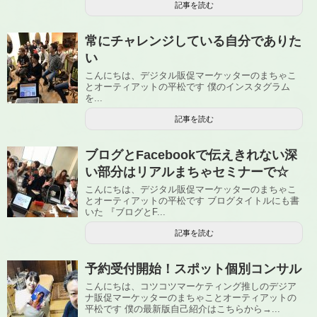
記事を読む
常にチャレンジしている自分でありた
い
こんにちは、デジタル販促マーケッターのまちゃこ
とオーティアットの平松です 僕のインスタグラム
を...
記事を読む
ブログとFacebookで伝えきれない深
い部分はリアルまちゃセミナーで☆
こんにちは、デジタル販促マーケッターのまちゃこ
とオーティアットの平松です ブログタイトルにも書
いた 『ブログとF...
記事を読む
予約受付開始！スポット個別コンサル
こんにちは、コツコツマーケティング推しのデジア
ナ販促マーケッターのまちゃことオーティアットの
平松です 僕の最新版自己紹介はこちらから→...