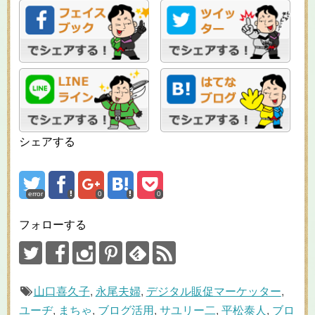
シェアする
error
0
0
フォローする
山口喜久子
,
永尾夫婦
,
デジタル販促マーケッター
,
ユーヂ
,
まちゃ
,
ブログ活用
,
サユリー二
,
平松泰人
,
ブロ