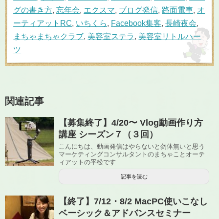
グの書き方
,
忘年会
,
エクスマ
,
ブログ発信
,
路面電車
,
オ
ーティアットRC
,
いちくら
,
Facebook集客
,
長崎夜会
,
まちゃまちゃクラブ
,
美容室ステラ
,
美容室リトルハー
ツ
関連記事
【募集終了】4/20〜 Vlog動画作り方
講座 シーズン７（３回）
こんにちは、動画発信はやらないと勿体無いと思う
マーケティングコンサルタントのまちゃことオーテ
ィアットの平松です ...
記事を読む
【終了】7/12・8/2 MacPC使いこなし
ベーシック＆アドバンスセミナー