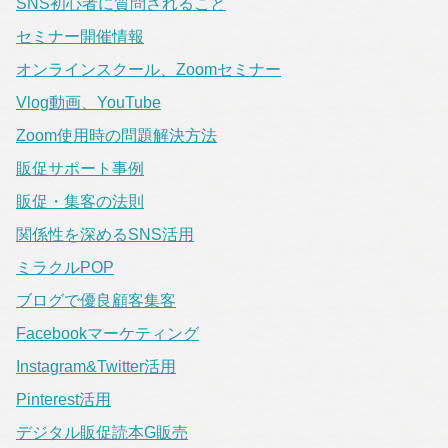
SNS初心者に質問されること
セミナー開催情報
オンラインスクール、Zoomセミナー
Vlog動画、YouTube
Zoom使用時の問題解決方法
販促サポート事例
販促・集客の法則
関係性を深めるSNS活用
ミラクルPOP
ブログで優良顧客集客
Facebookマーケティング
Instagram&Twitter活用
Pinterest活用
デジタル販促読本G販売