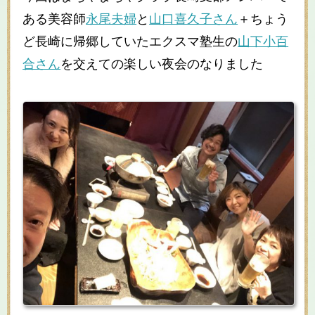
ある美容師
永尾夫婦
と
山口喜久子さん
＋ちょう
ど長崎に帰郷していたエクスマ塾生の
山下小百
合さん
を交えての楽しい夜会のなりました