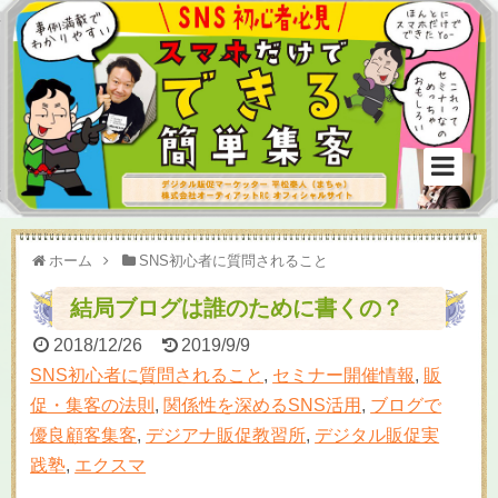
ホーム
SNS初心者に質問されること
結局ブログは誰のために書くの？
2018/12/26
2019/9/9
SNS初心者に質問されること
,
セミナー開催情報
,
販
促・集客の法則
,
関係性を深めるSNS活用
,
ブログで
優良顧客集客
,
デジアナ販促教習所
,
デジタル販促実
践塾
,
エクスマ