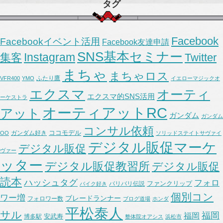
タグ
Facebook
Facebookイベント活用
Facebook友達申請
SNS基本セミナー
Instagram
集客
Twitter
まちゃ
まちゃロス
ふたり鷹
VFR400
YMO
イエローマジックオ
エクスマ
オーティ
エクスマ的SNS活用
ーケストラ
オーティアットRC
アット
ガンダム
ガンダム
コンサル依頼
ココモデル
ガンダム好き
OO
ソリッドステイトサヴァイ
デジタル販促マーケ
デジタル販促
ヴァー
ッター
デジタル販促教習所
デジタル販促
読本
ハッシュタグ
フォロ
ファンクリップ
バリバリ伝説
バイク好き
個別コン
ワー増
ブレードランナー
フォロワー数
ブログ道場
ホンダ
平松泰人
サル
福岡
福岡
安武寿
博多駅
整体院オアシス
浜松市