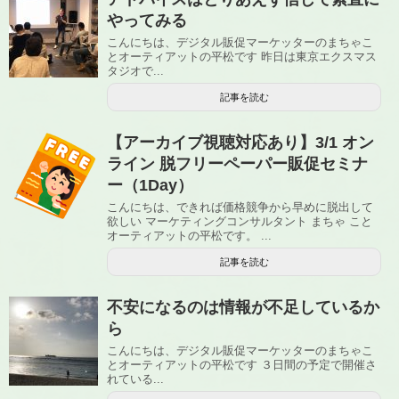
やってみる
こんにちは、デジタル販促マーケッターのまちゃこ
とオーティアットの平松です 昨日は東京エクスマス
タジオで...
記事を読む
【アーカイブ視聴対応あり】3/1 オン
ライン 脱フリーペーパー販促セミナ
ー（1Day）
こんにちは、できれば価格競争から早めに脱出して
欲しい マーケティングコンサルタント まちゃ こと
オーティアットの平松です。 ...
記事を読む
不安になるのは情報が不足しているか
ら
こんにちは、デジタル販促マーケッターのまちゃこ
とオーティアットの平松です ３日間の予定で開催さ
れている...